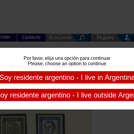
CCIONES
Por favor, elija una opción para continuar
al de Agosto
Please, choose an option to continue
tre 1960 y 2000, generalmente nuevos mint y de excelente cali
Soy residente argentino - I live in Argentin
os de este lote, ya que todas las estampillas incluídas están 
l hacer su oferta.
oy residente argentino - I live outside Arge