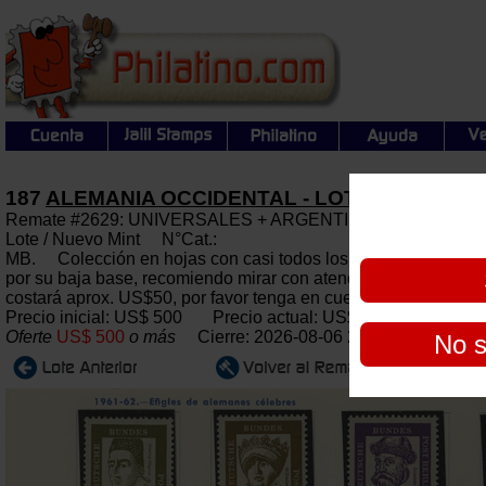
187
ALEMANIA OCCIDENTAL - LOTES Y COLE
Remate #2629: UNIVERSALES + ARGENTINA: Subasta gener
Lote / Nuevo Mint N°Cat.:
MB. Colección en hojas con casi todos los sellos emitidos en
por su baja base, recomiendo mirar con atención TODAS las fot
costará aprox. US$50, por favor tenga en cuenta este importe a
Precio inicial: US$ 500 Precio actual:
US$ 500
Oferte
US$ 500
o más
Cierre: 2026-08-06 22:00:00
No s