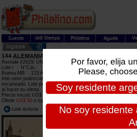
144
ALEMANIA - TARJETAS POSTALES
Por favor, elija 
Remate #2629: UNIVERSALES + ARGENTINA: Subasta gener
Lote / N°Cat.:
Please, choose
Buena-MB 123 Antiguas tarjetas postales con vistas de varias
Alto valor potencial, muy baja base! IMPORTANTE: Recomiendo 
escaneado. Lote pesado, su envio desde Argentina al exterior
Soy residente argen
al hacer su oferta.
Precio inicial: US$ 50 Precio actual:
US$ 50
Oferte
US$ 50
o más
Cierre: 2026-08-06 22:00:00
No soy residente a
A