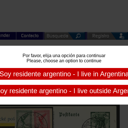
Por favor, elija una opción para continuar
al de Agosto
Please, choose an option to continue
buena calidad general! IMPORTANTE: Recomiendo mirar TODAS la
Soy residente argentino - I live in Argentin
oy residente argentino - I live outside Arge