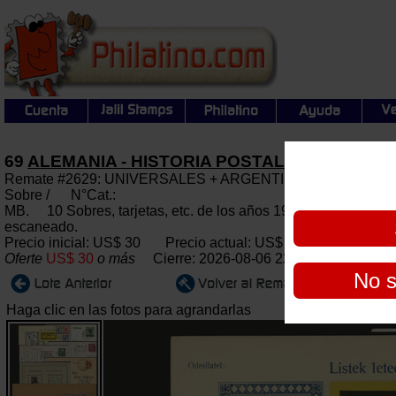
69
ALEMANIA - HISTORIA POSTAL
Remate #2629: UNIVERSALES + ARGENTINA: Subasta gener
Sobre / N°Cat.:
MB. 10 Sobres, tarjetas, etc. de los años 1927 a 1948, muy 
escaneado.
Precio inicial: US$ 30 Precio actual:
US$ 30
Oferte
US$ 30
o más
Cierre: 2026-08-06 22:00:00
No s
Haga clic en las fotos para agrandarlas