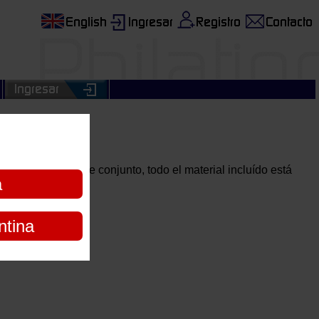
s fotos de este conjunto, todo el material incluído está
a
ntina