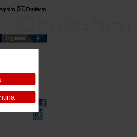
 baja base!
a
ntina