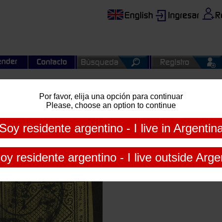
Por favor, elija una opción para continuar
al de Agosto
Please, choose an option to continue
 buena calidad, valor de catálogo Yvert superior a Euros 290,
Soy residente argentino - I live in Argentin
oy residente argentino - I live outside Arge