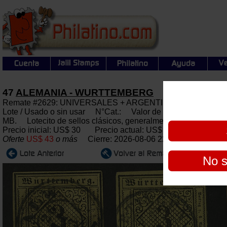
47
ALEMANIA - WURTTEMBERG
Remate #2629: UNIVERSALES + ARGENTINA: Subasta gener
Lote / Usado o sin usar N°Cat.: Valor de catál.: Euros 290
MB. Lotecito de sellos clásicos, generalmente de buena a muy
Precio inicial: US$ 30 Precio actual:
US$ 39
Oferte
US$ 43
o más
Cierre: 2026-08-06 22:00:00
No s