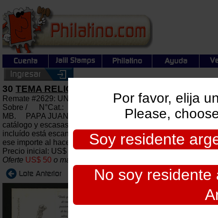
30
TEMA RELIGIÓN - JUAN PABLO II - LOTES 
Por favor, elija 
Remate #2629: UNIVERSALES + ARGENTINA: Subasta gener
Sobre / N°Cat.:
Please, choose
MB. PAPA JUAN PABLO II: Más de 80 sobres, tarjetas, etc. de
catálogo y escasas, muy buena calidad general! IMPORTANTE: 
incluído está escaneado. Lote pesado, su envío desde Argentin
Soy residente argen
ese importe al hacer su oferta.
Precio inicial: US$ 50 Precio actual:
US$ 50
Oferte
US$ 50
o más
Cierre: 2026-08-06 22:00:00
No soy residente a
A